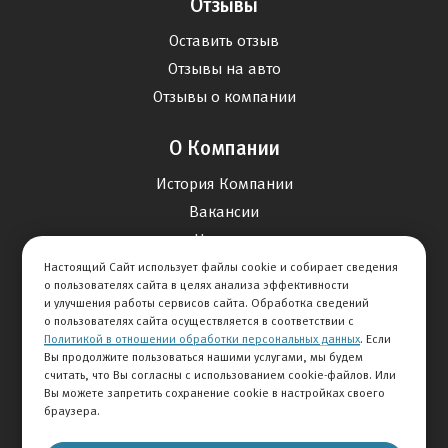
Отзывы
Оставить отзыв
Отзывы на авто
Отзывы о компании
О Компании
История Компании
Вакансии
Новости
Настоящий Сайт использует файлы cookie и собирает сведения
о пользователях сайта в целях анализа эффективности
Карта сайта
и улучшения работы сервисов сайта. Обработка сведений
о пользователях сайта осуществляется в соответствии с
Политикой в отношении обработки персональных данных
. Если
Контакты
Вы продолжите пользоваться нашими услугами, мы будем
считать, что Вы согласны с использованием cookie-файлов. Или
Вы можете запретить сохранение cookie в настройках своего
+7 495 292-60-60
браузера.
Клиентская служба