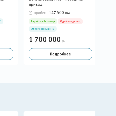
привод
при
147 500 км
Пробег:
П
С
Гарантия Автомир
Один владелец
Гара
Электронный ПТС
Ори
1 700 000
1 
р.
Подробнее