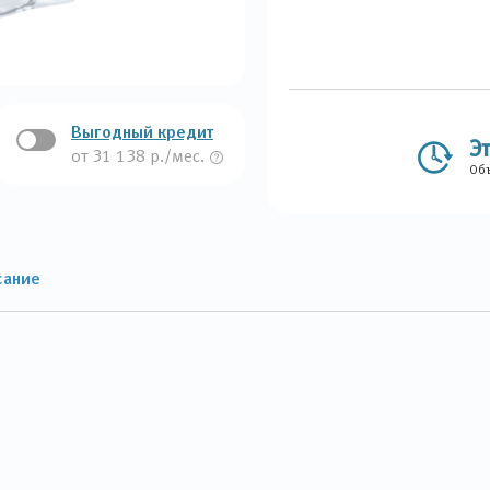
Выгодный кредит
Э
от 31 138 р./мес.
Объ
сание