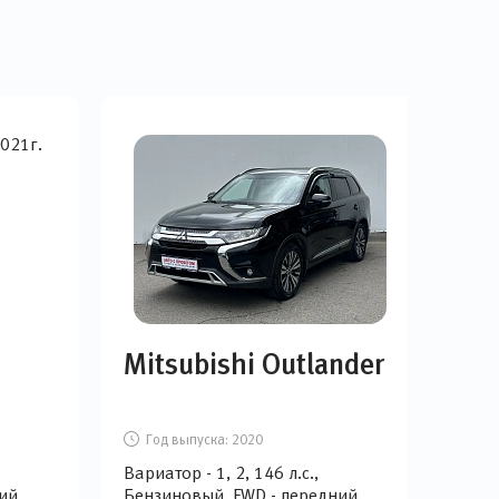
Mitsubishi Outlander
Ch
Год выпуска:
2020
Г
Вариатор - 1, 2, 146 л.с.,
Робот
ий
Бензиновый, FWD - передний
Бен