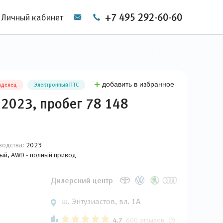
+7 495 292-60-60
Личный кабинет
добавить в избранное
аделец
Электронный ПТС
o 2023, пробег 78 148
водства:
2023
овый, AWD - полный привод
Дилерский центр
ш. Энтузиастов, вл. 1А
4.7
600 отзывов