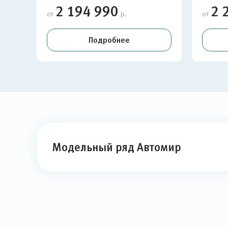
2 194 990
2 
от
р.
от
Подробнее
Модельный ряд Автомир