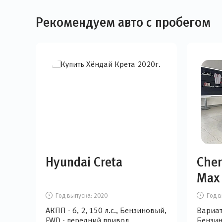
Рекомендуем авто с пробегом
Hyundai Creta
Cher
Max
Год выпуска:
2020
Год в
АКПП - 6, 2, 150 л.с., Бензиновый,
Вариато
FWD - передний привод
Бензин