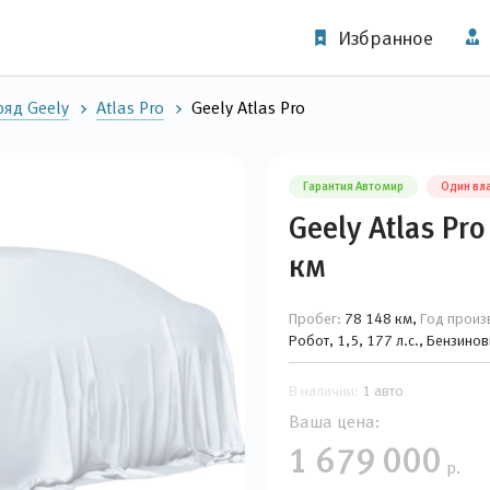
Избранное
яд Geely
Atlas Pro
Geely Atlas Pro
Гарантия Автомир
Один вл
Geely Atlas Pr
км
Пробег:
78 148 км,
Год произ
Робот, 1,5, 177 л.с., Бензин
В наличии:
1 авто
Ваша цена:
1 679 000
р.