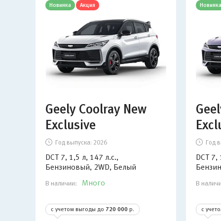
Новинка
Акция
Новинк
Geely Coolray New
Geel
Exclusive
Excl
Год выпуска:
2026
Год в
DCT 7, 1,5 л, 147 л.с.,
DCT 7, 
Бензиновый, 2WD, Белый
Бензин
Много
В наличии:
В налич
с учетом выгоды до
720 000
р.
с учет