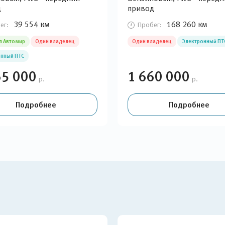
д
привод
39 554 км
168 260 км
ег:
Пробег:
я Автомир
Один владелец
Один владелец
Электронный ПТ
нный ПТС
65 000
1 660 000
р.
р.
Подробнее
Подробнее