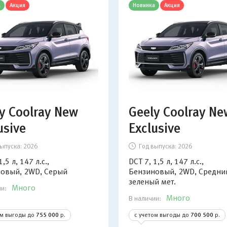
а
Акция
Новинка
Акция
y Coolray New
Geely Coolray Ne
usive
Exclusive
ыпуска:
2026
Год выпуска:
2026
1,5 л, 147 л.с.,
DCT 7, 1,5 л, 147 л.с.,
овый, 2WD, Серый
Бензиновый, 2WD, Средний
зеленый мет.
Много
ии:
Много
В наличии:
ом выгоды до
755 000
р.
с учетом выгоды до
700 500
р.