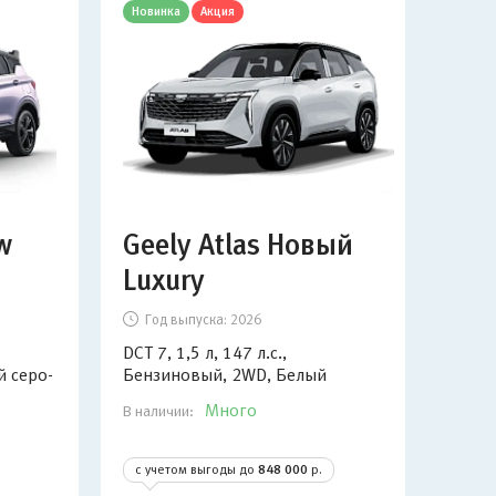
Новинка
Акция
Кэшб
w
Geely Atlas Новый
So
Luxury
Fa
Год выпуска:
2026
Г
DCT 7, 1,5 л, 147 л.с.,
АКП6
 серо-
Бензиновый, 2WD, Белый
2WD
Много
В наличии:
В нал
с учетом выгоды до
848 000
р.
с у