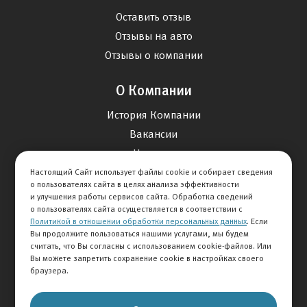
Оставить отзыв
Отзывы на авто
Отзывы о компании
О Компании
История Компании
Вакансии
Новости
Настоящий Сайт использует файлы cookie и собирает сведения
о пользователях сайта в целях анализа эффективности
Карта сайта
и улучшения работы сервисов сайта. Обработка сведений
о пользователях сайта осуществляется в соответствии с
Политикой в отношении обработки персональных данных
. Если
Контакты
Вы продолжите пользоваться нашими услугами, мы будем
считать, что Вы согласны с использованием cookie-файлов. Или
Вы можете запретить сохранение cookie в настройках своего
+7 495 292-60-60
браузера.
Клиентская служба