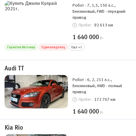
Робот - 7, 1,5, 150 л.с.,
Бензиновый, FWD - передний
привод
92 613 км
Пробег:
1 640 000
р.
Гарантия Автомир
Один владелец
Ещё +1
Audi TT
Робот - 6, 2, 211 л.с.,
Бензиновый, AWD - полный
привод
172 707 км
Пробег:
1 640 000
р.
Kia Rio