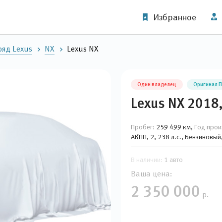
Избранное
яд Lexus
NX
Lexus NX
Один владелец
Оригинал 
Lexus NX 2018
Пробег:
259 499 км,
Год прои
АКПП, 2, 238 л.с., Бензиновы
В наличии:
1 авто
Ваша цена:
2 350 000
р.