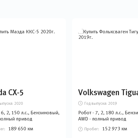
da CX-5
Volkswagen Tigu
ыпуска:
2020
Год выпуска:
2019
6, 2, 150 л.с., Бензиновый,
Робот - 7, 2, 180 л.с., Бен
полный привод
AWD - полный привод
189 650 км
152 973 км
ег:
Пробег: