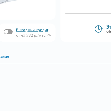
Э
Выгодный кредит
Объ
от 43 582 р./мес.
сание