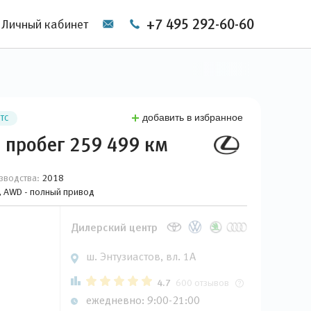
+7 495 292-60-60
Личный кабинет
добавить в избранное
ПТС
, пробег 259 499 км
зводства:
2018
й, AWD - полный привод
Дилерский центр
ш. Энтузиастов, вл. 1А
4.7
600 отзывов
ежедневно: 9:00-21:00