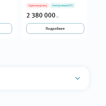
Один владелец
Электронный ПТС
Оди
2 380 000
2 
р.
Подробнее