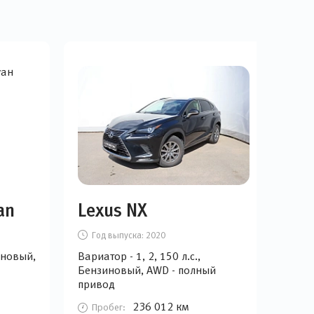
an
Lexus NX
Mi
Год выпуска:
2020
Г
зиновый,
Вариатор - 1, 2, 150 л.с.,
Вари
Бензиновый, AWD - полный
Бен
привод
при
236 012 км
Пробег:
П