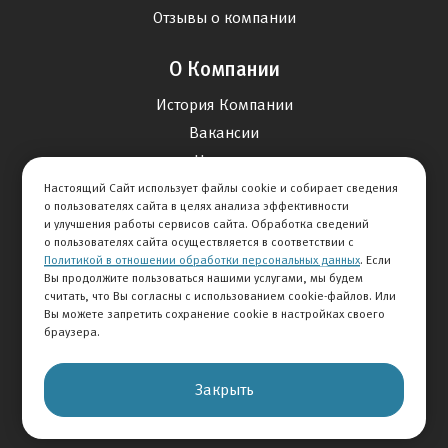
Отзывы о компании
О Компании
История Компании
Вакансии
Новости
Настоящий Сайт использует файлы cookie и собирает сведения
о пользователях сайта в целях анализа эффективности
Карта сайта
и улучшения работы сервисов сайта. Обработка сведений
о пользователях сайта осуществляется в соответствии с
Политикой в отношении обработки персональных данных
. Если
Контакты
Вы продолжите пользоваться нашими услугами, мы будем
считать, что Вы согласны с использованием cookie-файлов. Или
Вы можете запретить сохранение cookie в настройках своего
+7 495 292-60-60
браузера.
Клиентская служба
Закрыть
© 2026 АВТОМИР
Правовая информация