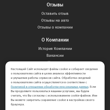
Отзывы
Оставить отзыв
Отзывы на авто
Отзывы о компании
О Компании
История Компании
Вакансии
Новости
Настоящий Сайт использует файлы cookie и собирает сведения
о пользователях сайта в целях анализа эффективности
Карта сайта
и улучшения работы сервисов сайта. Обработка сведений
о пользователях сайта осуществляется в соответствии с
Политикой в отношении обработки персональных данных
. Если
Контакты
Вы продолжите пользоваться нашими услугами, мы будем
считать, что Вы согласны с использованием cookie-файлов. Или
Вы можете запретить сохранение cookie в настройках своего
+7 495 292-60-60
браузера.