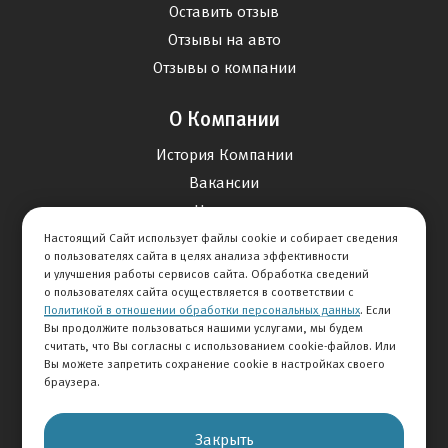
Оставить отзыв
Отзывы на авто
Отзывы о компании
О Компании
История Компании
Вакансии
Новости
Настоящий Сайт использует файлы cookie и собирает сведения
о пользователях сайта в целях анализа эффективности
Карта сайта
и улучшения работы сервисов сайта. Обработка сведений
о пользователях сайта осуществляется в соответствии с
Политикой в отношении обработки персональных данных
. Если
Контакты
Вы продолжите пользоваться нашими услугами, мы будем
считать, что Вы согласны с использованием cookie-файлов. Или
Вы можете запретить сохранение cookie в настройках своего
+7 495 292-60-60
браузера.
Клиентская служба
Закрыть
© 2026 АВТОМИР