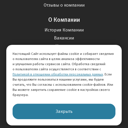
Отзывы о компании
О Компании
История Компании
Вакансии
Новости
Настоящий Сайт использует файлы cookie и собирает сведения
о пользователях сайта в целях анализа эффективности
Карта сайта
и улучшения работы сервисов сайта. Обработка сведений
о пользователях сайта осуществляется в соответствии с
Политикой в отношении обработки персональных данных
. Если
Контакты
Вы продолжите пользоваться нашими услугами, мы будем
считать, что Вы согласны с использованием cookie-файлов. Или
Вы можете запретить сохранение cookie в настройках своего
+7 495 292-60-60
браузера.
Клиентская служба
Закрыть
© 2026 АВТОМИР
Правовая информация