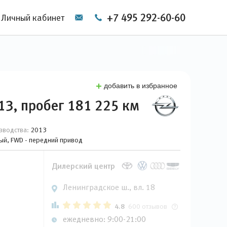
+7 495 292-60-60
Личный кабинет
добавить в избранное
13, пробег 181 225 км
зводства:
2013
вый, FWD - передний привод
Дилерский центр
Ленинградское ш., вл. 18
4.8
600 отзывов
ежедневно: 9:00-21:00