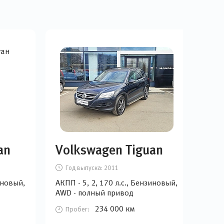
an
Volkswagen Tiguan
Mi
Год выпуска:
2011
Г
иновый,
АКПП - 5, 2, 170 л.с., Бензиновый,
Вари
AWD - полный привод
Бен
при
234 000 км
Пробег:
П