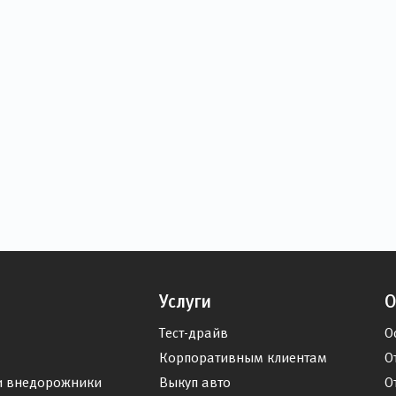
Услуги
О
Тест-драйв
О
Корпоративным клиентам
О
и внедорожники
Выкуп авто
О