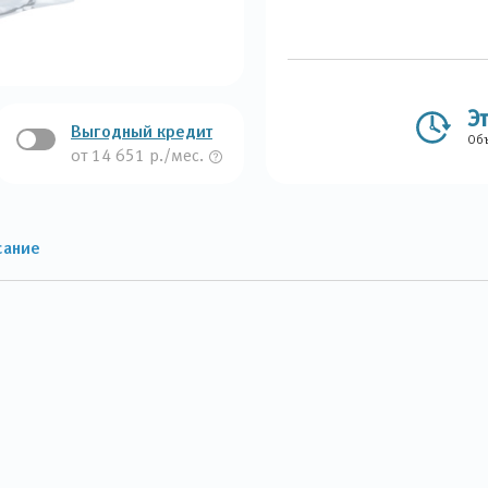
Э
Выгодный кредит
Объ
от 14 651 р./мес.
сание