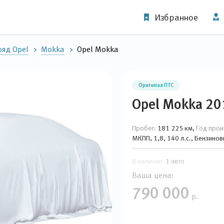
Избранное
яд Opel
Mokka
Opel Mokka
Оригинал ПТС
Opel Mokka 20
Пробег:
181 225 км,
Год прои
МКПП, 1,8, 140 л.с., Бензино
В наличии:
1 авто
Ваша цена:
790 000
р.