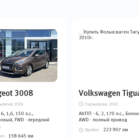
geot 3008
Volkswagen Tigu
ыпуска:
2014
Год выпуска:
2010
6, 1,6, 150 л.с.,
АКПП - 6, 2, 170 л.с., Бенз
овый, FWD - передний
AWD - полный привод
д
223 907 км
Пробег:
158 645 км
ег: