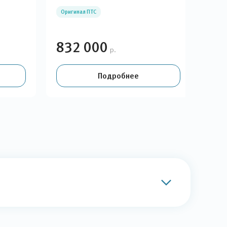
Оригинал ПТС
Оди
832 000
83
р.
Подробнее