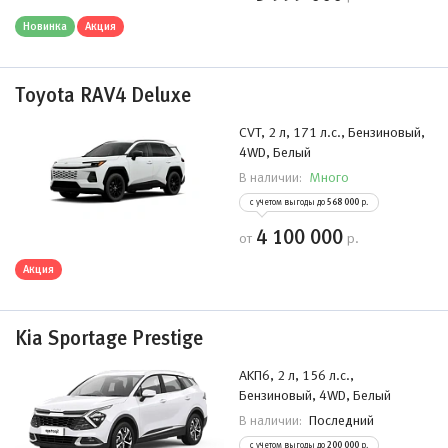
Новинка
Акция
Toyota RAV4 Deluxe
CVT, 2 л, 171 л.с., Бензиновый,
4WD, Белый
Много
В наличии:
с учетом выгоды до
568 000
р.
4 100 000
от
р.
Акция
Kia Sportage Prestige
АKП6, 2 л, 156 л.с.,
Бензиновый, 4WD, Белый
Последний
В наличии:
с учетом выгоды до
200 000
р.