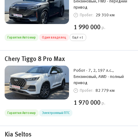
Бензиновый, FWD - передний
привод
29 310 км
Пробег:
1 990 000
р.
Гарантия Автомир
Один владелец
Ещё +1
Chery Tiggo 8 Pro Max
Робот - 7, 2, 197 л.с.,
Бензиновый, AWD - полный
привод
82 779 км
Пробег:
1 970 000
р.
Гарантия Автомир
Электронный ПТС
Kia Seltos