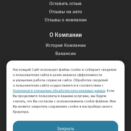
Оставить отзыв
Отзывы на авто
Отзывы о компании
О Компании
История Компании
Вакансии
Новости
Настоящий Сайт использует файлы cookie и собирает сведения
о пользователях сайта в целях анализа эффективности
Карта сайта
и улучшения работы сервисов сайта. Обработка сведений
о пользователях сайта осуществляется в соответствии с
Политикой в отношении обработки персональных данных
. Если
Контакты
Вы продолжите пользоваться нашими услугами, мы будем
считать, что Вы согласны с использованием cookie-файлов. Или
Вы можете запретить сохранение cookie в настройках своего
+7 495 292-60-60
браузера.
Клиентская служба
Закрыть
© 2026 АВТОМИР