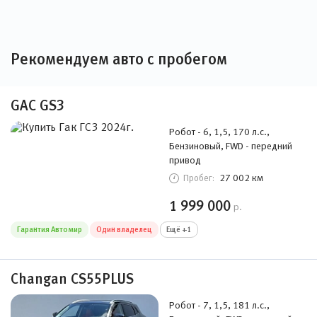
Рекомендуем авто с пробегом
GAC GS3
Робот - 6, 1,5, 170 л.с.,
Бензиновый, FWD - передний
привод
27 002 км
Пробег:
1 999 000
р.
Гарантия Автомир
Один владелец
Ещё +1
Changan CS55PLUS
Робот - 7, 1,5, 181 л.с.,