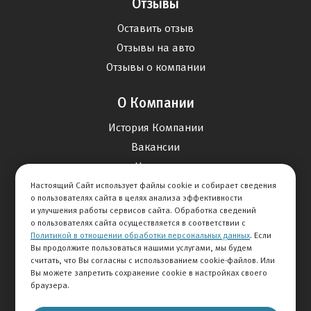
Отзывы
Оставить отзыв
Отзывы на авто
Отзывы о компании
О Компании
История Компании
Вакансии
Новости
Настоящий Сайт использует файлы cookie и собирает сведения
о пользователях сайта в целях анализа эффективности
Карта сайта
и улучшения работы сервисов сайта. Обработка сведений
о пользователях сайта осуществляется в соответствии с
Политикой в отношении обработки персональных данных
. Если
Контакты
Вы продолжите пользоваться нашими услугами, мы будем
считать, что Вы согласны с использованием cookie-файлов. Или
Вы можете запретить сохранение cookie в настройках своего
+7 495 292-60-60
браузера.
Клиентская служба