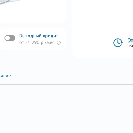
Выгодный кредит
Э
от 21 290 р./мес.
Объ
сание