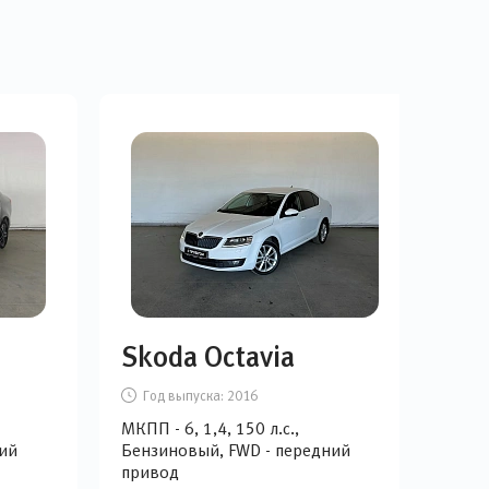
Skoda Octavia
Sk
Год выпуска:
2016
Г
МКПП - 6, 1,4, 150 л.с.,
АКПП
ий
Бензиновый, FWD - передний
Бен
привод
при