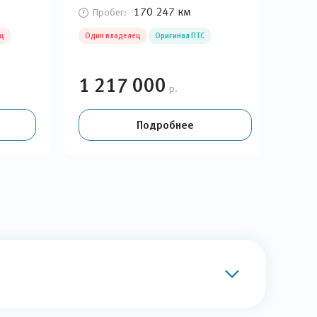
170 247 км
Пробег:
П
ц
Один владелец
Оригинал ПТС
Оди
1 217 000
1 
р.
Подробнее