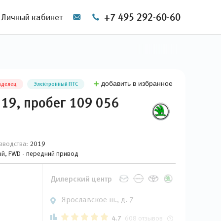
+7 495 292-60-60
Личный кабинет
добавить в избранное
аделец
Электронный ПТС
019, пробег 109 056
зводства:
2019
вый, FWD - передний привод
Дилерский центр
Ярославское ш., д. 7
4.7
608 отзывов