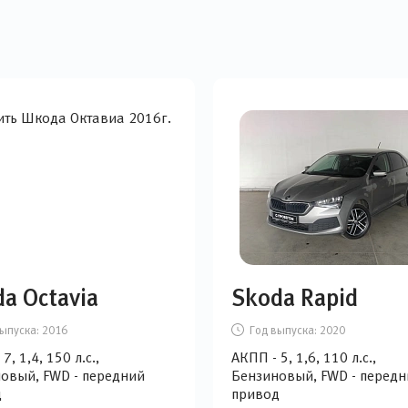
a Octavia
Skoda Rapid
ыпуска:
2016
Год выпуска:
2020
 7, 1,4, 150 л.с.,
АКПП - 5, 1,6, 110 л.с.,
овый, FWD - передний
Бензиновый, FWD - передн
д
привод