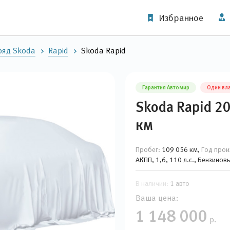
Избранное
ряд Skoda
Rapid
Skoda Rapid
Гарантия Автомир
Один вл
Skoda Rapid 2
км
Пробег:
109 056 км,
Год прои
АКПП, 1,6, 110 л.с., Бензино
В наличии:
1 авто
Ваша цена:
1 148 000
р.