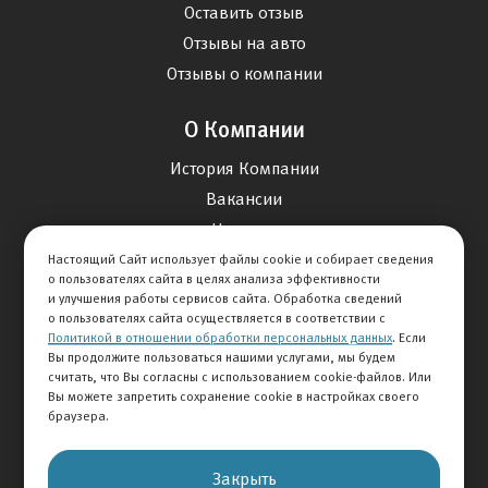
Оставить отзыв
Отзывы на авто
Отзывы о компании
О Компании
История Компании
Вакансии
Новости
Настоящий Сайт использует файлы cookie и собирает сведения
о пользователях сайта в целях анализа эффективности
Карта сайта
и улучшения работы сервисов сайта. Обработка сведений
о пользователях сайта осуществляется в соответствии с
Политикой в отношении обработки персональных данных
. Если
Контакты
Вы продолжите пользоваться нашими услугами, мы будем
считать, что Вы согласны с использованием cookie-файлов. Или
Вы можете запретить сохранение cookie в настройках своего
+7 495 292-60-60
браузера.
Клиентская служба
Закрыть
© 2026 АВТОМИР