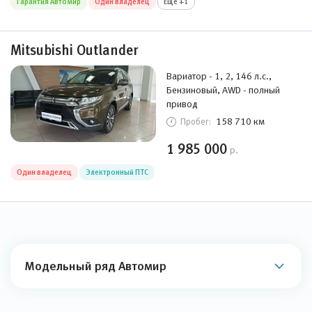
Гарантия Автомир
Один владелец
Ещё +1
Mitsubishi Outlander
Вариатор - 1, 2, 146 л.с.,
Бензиновый, AWD - полный
привод
158 710 км
Пробег:
1 985 000
р.
Один владелец
Электронный ПТС
Модельный ряд Автомир