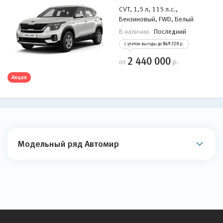
CVT, 1,5 л, 115 л.с.,
Бензиновый, FWD, Белый
Последний
В наличии:
с учетом выгоды до
849 720
р.
2 440 000
от
р.
Акция
Модельный ряд Автомир