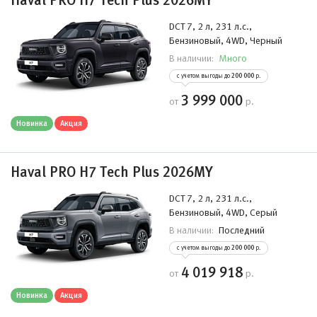
Haval PRO H7 Tech Plus 2026MY
DCT 7, 2 л, 231 л.с.,
Бензиновый, 4WD, Черный
Много
В наличии:
с учетом выгоды до
200 000
р.
3 999 000
от
р.
Новинка
Акция
Haval PRO H7 Tech Plus 2026MY
DCT 7, 2 л, 231 л.с.,
Бензиновый, 4WD, Серый
Последний
В наличии:
с учетом выгоды до
200 000
р.
4 019 918
от
р.
Новинка
Акция