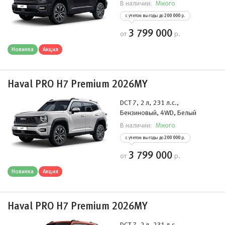
Много
В наличии:
с учетом выгоды до
200 000
р.
3 799 000
от
р.
Новинка
Акция
Haval PRO H7 Premium 2026MY
DCT 7, 2 л, 231 л.с.,
Бензиновый, 4WD, Белый
Много
В наличии:
с учетом выгоды до
200 000
р.
3 799 000
от
р.
Новинка
Акция
Haval PRO H7 Premium 2026MY
DCT 7, 2 л, 231 л.с.,