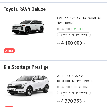
Toyota RAV4 Deluxe
CVT, 2 л, 171 л.с., Бензиновый,
4WD, Белый
Много
В наличии:
с учетом выгоды до
568 000
р.
4 100 000
от
р.
Акция
Kia Sportage Prestige
АKП6, 2 л, 156 л.с.,
Бензиновый, 4WD, Белый
Последний
В наличии:
с учетом выгоды до
200 000
р.
4 370 393
от
р.