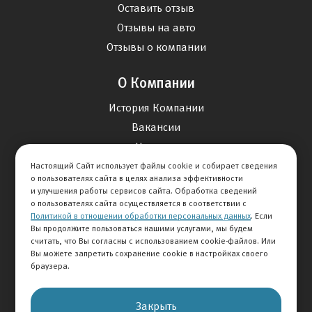
Оставить отзыв
Отзывы на авто
Отзывы о компании
О Компании
История Компании
Вакансии
Новости
Настоящий Сайт использует файлы cookie и собирает сведения
о пользователях сайта в целях анализа эффективности
Карта сайта
и улучшения работы сервисов сайта. Обработка сведений
о пользователях сайта осуществляется в соответствии с
Политикой в отношении обработки персональных данных
. Если
Контакты
Вы продолжите пользоваться нашими услугами, мы будем
считать, что Вы согласны с использованием cookie-файлов. Или
Вы можете запретить сохранение cookie в настройках своего
+7 495 292-60-60
браузера.
Клиентская служба
Закрыть
© 2026 АВТОМИР