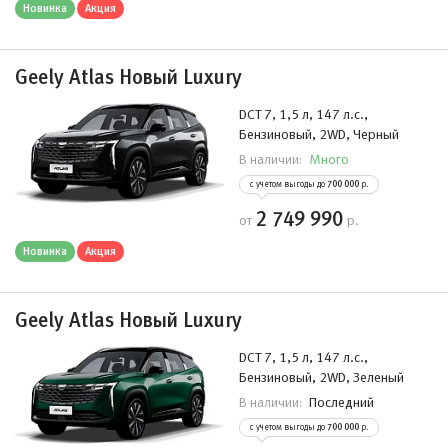
Новинка
Акция
Geely Atlas Новый Luxury
DCT 7, 1,5 л, 147 л.с.,
Бензиновый, 2WD, Черный
Много
В наличии:
с учетом выгоды до
700 000
р.
2 749 990
от
р.
Новинка
Акция
Geely Atlas Новый Luxury
DCT 7, 1,5 л, 147 л.с.,
Бензиновый, 2WD, Зеленый
Последний
В наличии:
с учетом выгоды до
700 000
р.