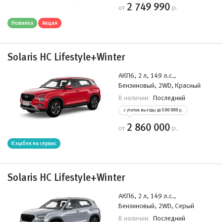
2 749 990
от
р.
Новинка
Акция
Solaris HC Lifestyle+Winter
АКП6, 2 л, 149 л.с.,
Бензиновый, 2WD, Красный
Последний
В наличии:
с учетом выгоды до
500 000
р.
2 860 000
от
р.
Кэшбек на сервис
Solaris HC Lifestyle+Winter
АКП6, 2 л, 149 л.с.,
Бензиновый, 2WD, Серый
Последний
В наличии: