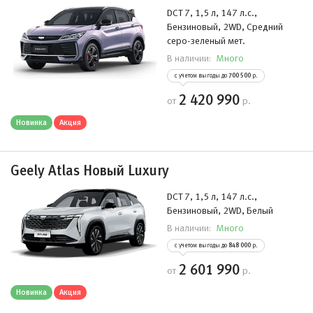
DCT 7, 1,5 л, 147 л.с.,
Бензиновый, 2WD, Средний
серо-зеленый мет.
Много
В наличии:
с учетом выгоды до
700 500
р.
2 420 990
от
р.
Новинка
Акция
Geely Atlas Новый Luxury
DCT 7, 1,5 л, 147 л.с.,
Бензиновый, 2WD, Белый
Много
В наличии:
с учетом выгоды до
848 000
р.
2 601 990
от
р.
Новинка
Акция