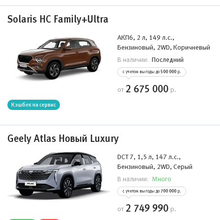
Solaris HC Family+Ultra
АКП6, 2 л, 149 л.с.,
Бензиновый, 2WD, Коричневый
Последний
В наличии:
с учетом выгоды до
500 000
р.
2 675 000
от
р.
Кэшбек на сервис
Geely Atlas Новый Luxury
DCT 7, 1,5 л, 147 л.с.,
Бензиновый, 2WD, Серый
Много
В наличии:
с учетом выгоды до
700 000
р.
2 749 990
от
р.