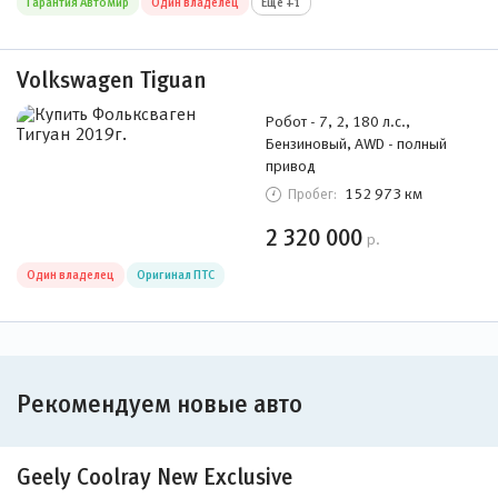
Гарантия Автомир
Один владелец
Ещё +1
Volkswagen Tiguan
Робот - 7, 2, 180 л.с.,
Бензиновый, AWD - полный
привод
152 973 км
Пробег:
2 320 000
р.
Один владелец
Оригинал ПТС
Рекомендуем новые авто
Geely Coolray New Exclusive