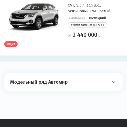
CVT, 1,5 л, 115 л.с.,
Бензиновый, FWD, Белый
Последний
В наличии:
с учетом выгоды до
849 720
р.
2 440 000
от
р.
Акция
Модельный ряд Автомир