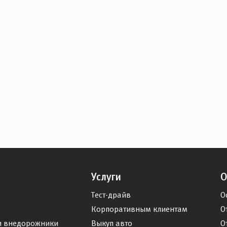
Услуги
О
Тест-драйв
О
Корпоративным клиентам
О
и внедорожники
Выкуп авто
О