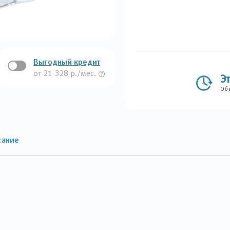
Выгодный кредит
от 21 328 р./мес.
Э
Объ
сание