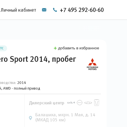
+7 495 292-60-60
Личный кабинет
добавить в избранное
ПТС
ero Sport 2014, пробег
зводства:
2014
ый, AWD - полный привод
Дилерский центр
Балашиха, мкрн. 1 Мая, д. 14
(МКАД 105 км)