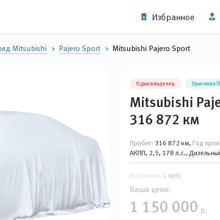
Избранное
яд Mitsubishi
Pajero Sport
Mitsubishi Pajero Sport
Один владелец
Оригинал 
Mitsubishi Paj
316 872 км
Пробег:
316 872 км,
Год прои
АКПП, 2,5, 178 л.с., Дизельн
В наличии:
1 авто
Ваша цена:
1 150 000
р.