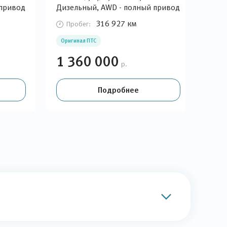
 привод
Дизельный, AWD - полный привод
Диз
316 927 км
Пробег:
П
Оригинал ПТС
Оди
1 360 000
1 
р.
Подробнее