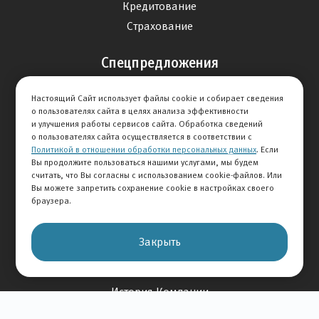
Кредитование
Страхование
Спецпредложения
Продажа авто
Настоящий Сайт использует файлы cookie и собирает сведения
Сервис
о пользователях сайта в целях анализа эффективности
и улучшения работы сервисов сайта. Обработка сведений
Дисконтная программа
о пользователях сайта осуществляется в соответствии с
Политикой в отношении обработки персональных данных
. Если
Отзывы
Вы продолжите пользоваться нашими услугами, мы будем
считать, что Вы согласны с использованием cookie-файлов. Или
Вы можете запретить сохранение cookie в настройках своего
Оставить отзыв
браузера.
Отзывы на авто
Отзывы о компании
Закрыть
О Компании
История Компании
Вакансии