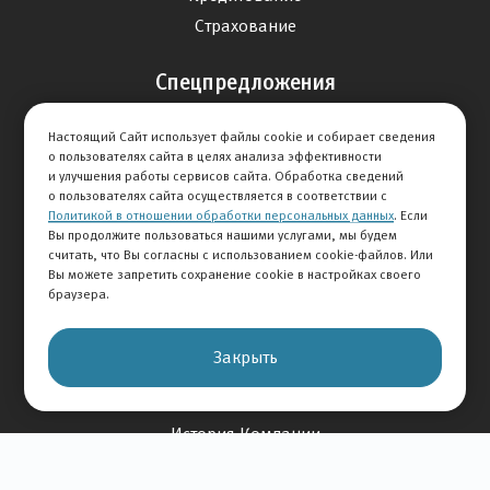
Страхование
Спецпредложения
Продажа авто
Настоящий Сайт использует файлы cookie и собирает сведения
Сервис
о пользователях сайта в целях анализа эффективности
и улучшения работы сервисов сайта. Обработка сведений
Дисконтная программа
о пользователях сайта осуществляется в соответствии с
Политикой в отношении обработки персональных данных
. Если
Отзывы
Вы продолжите пользоваться нашими услугами, мы будем
считать, что Вы согласны с использованием cookie-файлов. Или
Вы можете запретить сохранение cookie в настройках своего
Оставить отзыв
браузера.
Отзывы на авто
Отзывы о компании
Закрыть
О Компании
История Компании
Вакансии