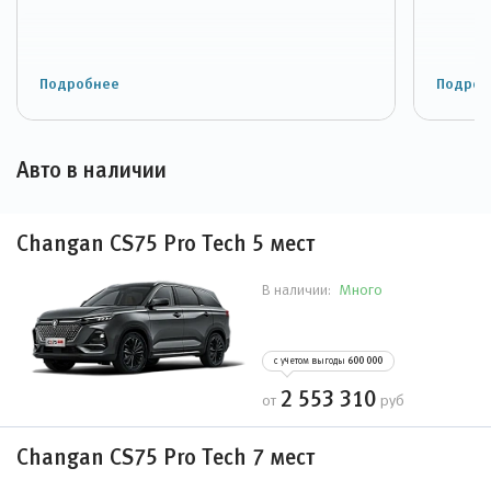
Подробнее
Подроб
Авто в наличии
Changan CS75 Pro Tech 5 мест
Много
В наличии:
с учетом выгоды
600 000
2 553 310
от
руб
Changan CS75 Pro Tech 7 мест