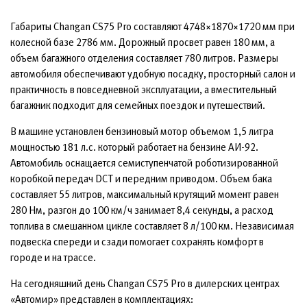
Габариты Changan CS75 Pro составляют 4748×1870×1720 мм при
колесной базе 2786 мм. Дорожный просвет равен 180 мм, а
объем багажного отделения составляет 780 литров. Размеры
автомобиля обеспечивают удобную посадку, просторный салон и
практичность в повседневной эксплуатации, а вместительный
багажник подходит для семейных поездок и путешествий.
В машине установлен бензиновый мотор объемом 1,5 литра
мощностью 181 л.с. который работает на бензине АИ-92.
Автомобиль оснащается семиступенчатой роботизированной
коробкой передач DCT и передним приводом. Объем бака
составляет 55 литров, максимальный крутящий момент равен
280 Нм, разгон до 100 км/ч занимает 8,4 секунды, а расход
топлива в смешанном цикле составляет 8 л/100 км. Независимая
подвеска спереди и сзади помогает сохранять комфорт в
городе и на трассе.
На сегодняшний день Changan CS75 Pro в дилерских центрах
«Автомир» представлен в комплектациях: