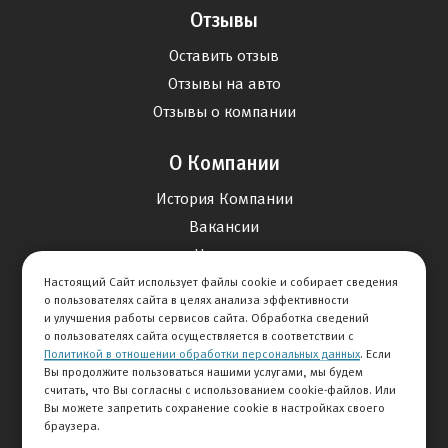
Отзывы
Оставить отзыв
Отзывы на авто
Отзывы о компании
О Компании
История Компании
Вакансии
Новости
Настоящий Сайт использует файлы cookie и собирает сведения
о пользователях сайта в целях анализа эффективности
Карта сайта
и улучшения работы сервисов сайта. Обработка сведений
о пользователях сайта осуществляется в соответствии с
Политикой в отношении обработки персональных данных
. Если
Контакты
Вы продолжите пользоваться нашими услугами, мы будем
считать, что Вы согласны с использованием cookie-файлов. Или
Вы можете запретить сохранение cookie в настройках своего
+7 495 292-60-60
браузера.