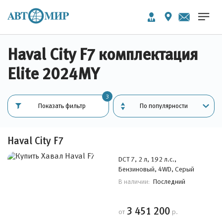
Haval City F7 комплектация
Elite 2024MY
3
Показать фильтр
Haval City F7
DCT 7, 2 л, 192 л.с.,
Бензиновый, 4WD, Серый
Последний
В наличии:
3 451 200
от
р.