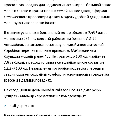
просторную посадку для водителя и пассажиров, большой запас
места в салоне и практичность в семейных поездках, а формат
семиместного кроссовера делает модель удобной для дальних
маршрутов и перевозки багажа.
В машине установлен бензиновый мотор объемом 2,497 литра
мощностью 281 л.с. который работает на бензине АИ-95.
Автомобиль оснащается восьмиступенчатой автоматической
коробкой передач и полным приводом. Максимальный
крутящий момент равен 422 Нм, разгон до 100 км/ч занимает
7,8 секунды, а расход топлива в смешанном цикле составляет
12,2 л/100 км. Независимая пружинная подвеска спереди и
сзади помогает сохранять комфорт и устойчивость в городе, на
трассе и в дальних поездках.
На сегодняшний день Hyundai Palisade Новый в дилерских
центрах «Автомир» представлен в комплектациях:
Calligraphy 7 мест
В оснащение авто включены следующие опции: