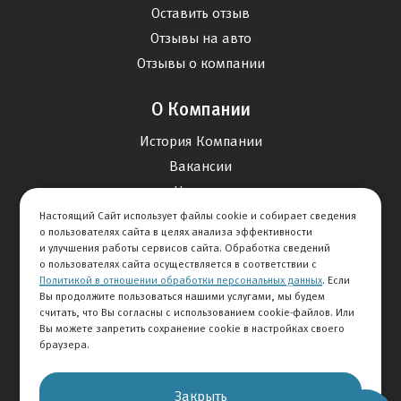
Оставить отзыв
Отзывы на авто
Отзывы о компании
О Компании
История Компании
Вакансии
Новости
Настоящий Сайт использует файлы cookie и собирает сведения
о пользователях сайта в целях анализа эффективности
Карта сайта
и улучшения работы сервисов сайта. Обработка сведений
о пользователях сайта осуществляется в соответствии с
Политикой в отношении обработки персональных данных
. Если
Контакты
Вы продолжите пользоваться нашими услугами, мы будем
считать, что Вы согласны с использованием cookie-файлов. Или
Вы можете запретить сохранение cookie в настройках своего
+7 495 292-60-60
браузера.
Клиентская служба
Закрыть