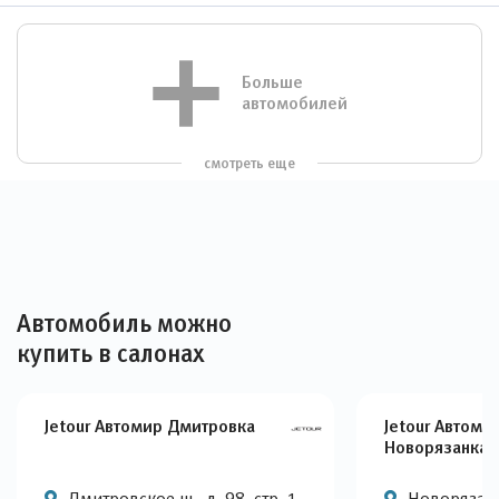
Больше
автомобилей
смотреть еще
Автомобиль можно
купить в салонах
Jetour Автомир Дмитровка
Jetour Автоми
Новорязанка
Дмитровское ш., д. 98, стр. 1
Новорязанс