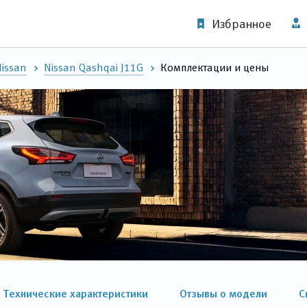
Избранное
issan
Nissan Qashqai J11G
Комплектации и цены
Технические характеристики
Отзывы о модели
С