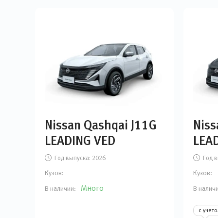
Nissan Qashqai J11G
Niss
LEADING VED
LEAD
Год выпуска:
2026
Год в
Кузов:
Кузов:
Много
В наличии:
В налич
с учет