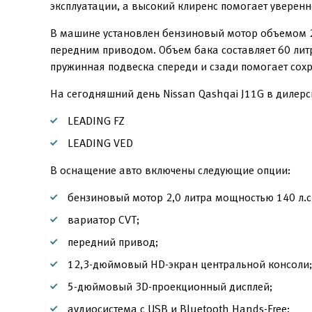
эксплуатации, а высокий клиренс помогает уверенне
В машине установлен бензиновый мотор объемом 2,
передним приводом. Объем бака составляет 60 лит
пружинная подвеска спереди и сзади помогает сохр
На сегодняшний день Nissan Qashqai J11G в дилерс
LEADING FZ
LEADING VED
В оснащение авто включены следующие опции:
бензиновый мотор 2,0 литра мощностью 140 л.с.
вариатор CVT;
передний привод;
12,3-дюймовый HD-экран центральной консоли;
5-дюймовый 3D-проекционный дисплей;
аудиосистема с USB и Bluetooth Hands-Free;