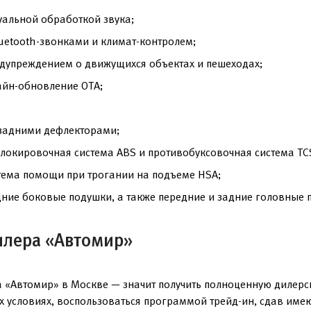
уальной обработкой звука;
uetooth-звонками и климат-контролем;
дупреждением о движущихся объектах и пешеходах;
айн-обновление OTA;
 задними дефлекторами;
локировочная система ABS и противобуксовочная система TC
тема помощи при трогании на подъеме HSA;
дние боковые подушки, а также передние и задние головные 
илера «Автомир»
 «Автомир» в Москве — значит получить полноценную дилерс
ых условиях, воспользоваться программой трейд-ин, сдав им