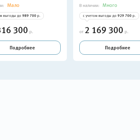
Мало
Много
ии:
В наличии:
ом выгоды до
989 700
р.
с учетом выгоды до
929 700
р.
316 300
2 169 300
р.
от
р.
Подробнее
Подробнее