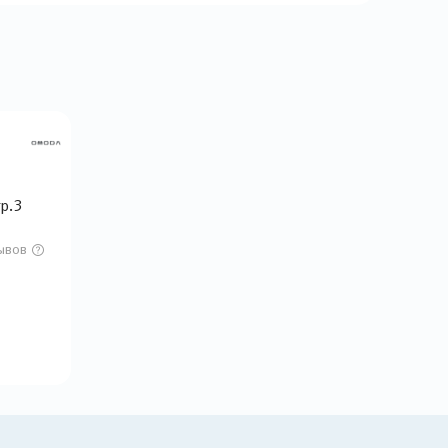
тр.3
ывов