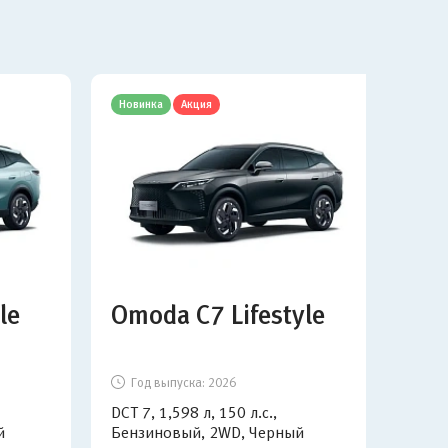
Новинка
Акция
Нов
le
Omoda C7 Lifestyle
Om
Год выпуска:
2026
Г
DCT 7, 1,598 л, 150 л.с.,
DCT 
й
Бензиновый, 2WD, Черный
Бен