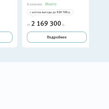
Много
В наличии:
В нал
с учетом выгоды до
929 700
р.
с у
2 169 300
2
от
р.
от
Подробнее