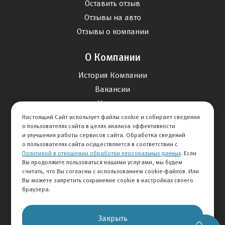
Оставить отзыв
Отзывы на авто
Отзывы о компании
О Компании
История Компании
Вакансии
Новости
Настоящий Сайт использует файлы cookie и собирает сведения
о пользователях сайта в целях анализа эффективности
Карта сайта
и улучшения работы сервисов сайта. Обработка сведений
о пользователях сайта осуществляется в соответствии с
Политикой в отношении обработки персональных данных
. Если
Контакты
Вы продолжите пользоваться нашими услугами, мы будем
считать, что Вы согласны с использованием cookie-файлов. Или
Вы можете запретить сохранение cookie в настройках своего
+7 495 292-60-60
браузера.
Клиентская служба
Закрыть
© 2026 АВТОМИР