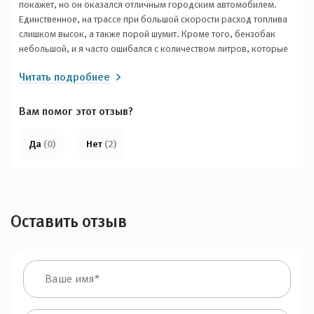
покажет, но он оказался отличным городским автомобилем.
первые впечатления об этом автомобиле очень хорошие,
Единственное, на трассе при большой скорости расход топлива
особенно учитывая его цену. Буду обновлять отзыв, по мере
слишком высок, а также порой шумит. Кроме того, бензобак
использования.
небольшой, и я часто ошибался с количеством литров, которые
можно залить. Но для города он просто идеален! Салон отлично
Читать подробнее
обустроен, отделка сделана очень качественно. Кожаные
сиденья очень мягкие, а пластиковые части тоже приятны на
ощупь. На данный момент я не могу найти лучшую альтернативу
Вам помог этот отзыв?
по такой цене.
Да
(0)
Нет
(2)
Оставить отзыв