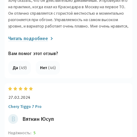
хочу сказать, что он действительно динамичный. Я проверил его
на практике, когда ехал из Краснодара в Москву на первое ТО.
Он отлично справляется с гористой местностью и моментально
разгоняется при обгоне. Управляемость на самом высоком
уровне, и вариатор работает очень плавно. Мне очень нравится,
что при нажатии на газ он реагирует моментально. Что касается
Читать подробнее
салона, он очень современный, с красивой приборной панелью
и комфортными мягкими сиденьями. В автомобиле много места
для пассажиров, но багажник среднего размера. В общем, если
Вам помог этот отзыв?
не предпочитаете Ладу, то эта машина - отличный выбор.
Рекомендую вам покупать ее, вы не пожалеете!
Да
(49)
Нет
(46)
27.02.2024
Chery Tiggo 7 Pro
В
Вяткин Юсуп
Надёжность:
5