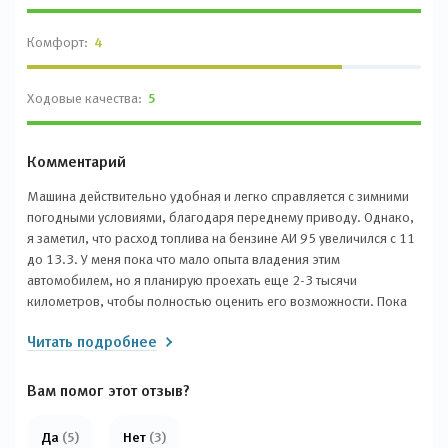
Комфорт:
4
Ходовые качества:
5
Комментарий
Машина действительно удобная и легко справляется с зимними
погодными условиями, благодаря переднему приводу. Однако,
я заметил, что расход топлива на бензине АИ 95 увеличился с 11
до 13.3. У меня пока что мало опыта владения этим
автомобилем, но я планирую проехать еще 2-3 тысячи
километров, чтобы полностью оценить его возможности. Пока
что я могу сказать, что в городе он едет отлично. Обзорность и
Читать подробнее
размеры автомобиля также очень удобные, а у него есть
отличные датчики и фары. Мне даже пришлось ездить ночью,
несмотря на то, что обычно я этого избегал. Единственный
Вам помог этот отзыв?
недостаток - небольшой багажник и невозможность наклонить
задние сиденья (только полностью сложить их), что неудобно
Да
(5)
Нет
(3)