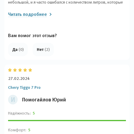
небольшой, и я часто ошибался с количеством литров, которые
можно залить. Но для города он просто идеален! Салон отлично
Читать подробнее
обустроен, отделка сделана очень качественно. Кожаные
сиденья очень мягкие, а пластиковые части тоже приятны на
ощупь. На данный момент я не могу найти лучшую альтернативу
по такой цене.
Вам помог этот отзыв?
Да
(0)
Нет
(2)
27.02.2024
Chery Tiggo 7 Pro
И
Помогайлов Юрий
Надёжность:
5
Комфорт:
5