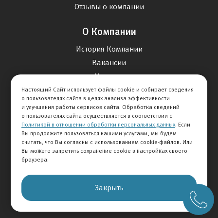
Отзывы о компании
О Компании
История Компании
Вакансии
Новости
Настоящий Сайт использует файлы cookie и собирает сведения
о пользователях сайта в целях анализа эффективности
Карта сайта
и улучшения работы сервисов сайта. Обработка сведений
о пользователях сайта осуществляется в соответствии с
Политикой в отношении обработки персональных данных
. Если
Контакты
Вы продолжите пользоваться нашими услугами, мы будем
считать, что Вы согласны с использованием cookie-файлов. Или
Вы можете запретить сохранение cookie в настройках своего
+7 495 292-60-60
браузера.
Клиентская служба
Закрыть
© 2026 АВТОМИР
Правовая информация