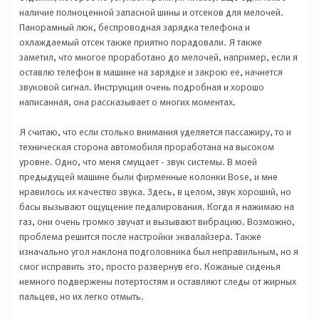
наличие полноценной запасной шины и отсеков для мелочей.
Панорамный люк, беспроводная зарядка телефона и
охлаждаемый отсек также приятно порадовали. Я также
заметил, что многое проработано до мелочей, например, если я
оставлю телефон в машине на зарядке и закрою ее, начнется
звуковой сигнал. Инструкция очень подробная и хорошо
написанная, она рассказывает о многих моментах.
Я считаю, что если столько внимания уделяется пассажиру, то и
техническая сторона автомобиля проработана на высоком
уровне. Одно, что меня смущает - звук системы. В моей
предыдущей машине были фирменные колонки Bose, и мне
нравилось их качество звука. Здесь, в целом, звук хороший, но
басы вызывают ощущение педалирования. Когда я нажимаю на
газ, они очень громко звучат и вызывают вибрацию. Возможно,
проблема решится после настройки эквалайзера. Также
изначально угол наклона подголовника был неправильным, но я
смог исправить это, просто развернув его. Кожаные сиденья
немного подвержены потертостям и оставляют следы от жирных
пальцев, но их легко отмыть.