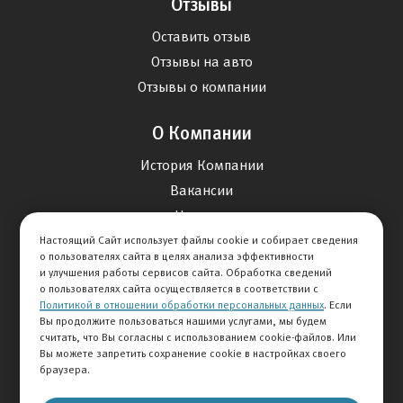
Отзывы
Оставить отзыв
Отзывы на авто
Отзывы о компании
О Компании
История Компании
Вакансии
Новости
Настоящий Сайт использует файлы cookie и собирает сведения
о пользователях сайта в целях анализа эффективности
Карта сайта
и улучшения работы сервисов сайта. Обработка сведений
о пользователях сайта осуществляется в соответствии с
Политикой в отношении обработки персональных данных
. Если
Контакты
Вы продолжите пользоваться нашими услугами, мы будем
считать, что Вы согласны с использованием cookie-файлов. Или
Вы можете запретить сохранение cookie в настройках своего
+7 495 292-60-60
браузера.
Клиентская служба