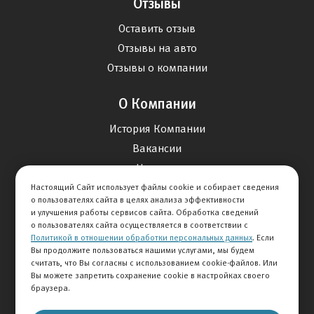
Отзывы
Оставить отзыв
Отзывы на авто
Отзывы о компании
О Компании
История Компании
Вакансии
Новости
Настоящий Сайт использует файлы cookie и собирает сведения
о пользователях сайта в целях анализа эффективности
Карта сайта
и улучшения работы сервисов сайта. Обработка сведений
о пользователях сайта осуществляется в соответствии с
Политикой в отношении обработки персональных данных
. Если
Контакты
Вы продолжите пользоваться нашими услугами, мы будем
считать, что Вы согласны с использованием cookie-файлов. Или
Вы можете запретить сохранение cookie в настройках своего
+7 495 292-60-60
браузера.
Клиентская служба