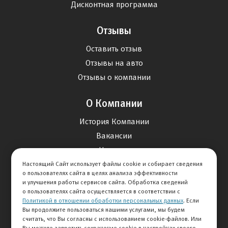
Дисконтная программа
Отзывы
Оставить отзыв
Отзывы на авто
Отзывы о компании
О Компании
История Компании
Вакансии
Новости
Настоящий Сайт использует файлы cookie и собирает сведения
о пользователях сайта в целях анализа эффективности
Карта сайта
и улучшения работы сервисов сайта. Обработка сведений
о пользователях сайта осуществляется в соответствии с
Политикой в отношении обработки персональных данных
. Если
Контакты
Вы продолжите пользоваться нашими услугами, мы будем
считать, что Вы согласны с использованием cookie-файлов. Или
Вы можете запретить сохранение cookie в настройках своего