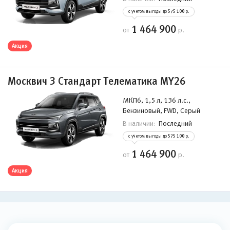
с учетом выгоды до
575 100
р.
1 464 900
от
р.
Акция
Москвич 3 Стандарт Телематика MY26
МКП6, 1,5 л, 136 л.с.,
Бензиновый, FWD, Серый
Последний
В наличии:
с учетом выгоды до
575 100
р.
1 464 900
от
р.
Акция