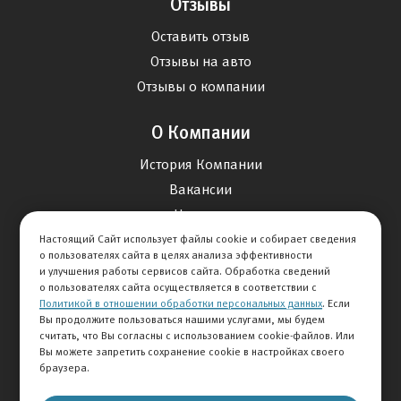
Отзывы
Оставить отзыв
Отзывы на авто
Отзывы о компании
О Компании
История Компании
Вакансии
Новости
Настоящий Сайт использует файлы cookie и собирает сведения
о пользователях сайта в целях анализа эффективности
Карта сайта
и улучшения работы сервисов сайта. Обработка сведений
о пользователях сайта осуществляется в соответствии с
Политикой в отношении обработки персональных данных
. Если
Контакты
Вы продолжите пользоваться нашими услугами, мы будем
считать, что Вы согласны с использованием cookie-файлов. Или
Вы можете запретить сохранение cookie в настройках своего
+7 495 292-60-60
браузера.
Клиентская служба