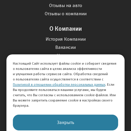
Отзывы на авто
Отзывы о компании
О Компании
История Компании
Вакансии
Новости
Настоящий Сайт использует файлы cookie и собирает сведения
о пользователях сайта в целях анализа эффективности
Карта сайта
и улучшения работы сервисов сайта. Обработка сведений
о пользователях сайта осуществляется в соответствии с
Политикой в отношении обработки персональных данных
. Если
Контакты
Вы продолжите пользоваться нашими услугами, мы будем
считать, что Вы согласны с использованием cookie-файлов. Или
Вы можете запретить сохранение cookie в настройках своего
+7 495 292-60-60
браузера.
Клиентская служба
Закрыть
© 2026 АВТОМИР