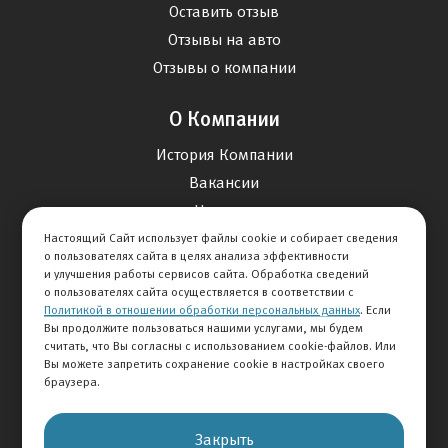
Оставить отзыв
Отзывы на авто
Отзывы о компании
О Компании
История Компании
Вакансии
Новости
Настоящий Сайт использует файлы cookie и собирает сведения
о пользователях сайта в целях анализа эффективности
Карта сайта
и улучшения работы сервисов сайта. Обработка сведений
о пользователях сайта осуществляется в соответствии с
Политикой в отношении обработки персональных данных
. Если
Контакты
Вы продолжите пользоваться нашими услугами, мы будем
считать, что Вы согласны с использованием cookie-файлов. Или
Вы можете запретить сохранение cookie в настройках своего
+7 495 292-60-60
браузера.
Клиентская служба
Закрыть
© 2026 АВТОМИР