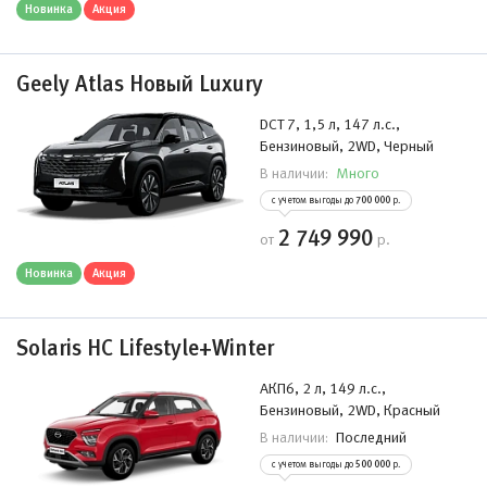
Новинка
Акция
Geely Atlas Новый Luxury
DCT 7, 1,5 л, 147 л.с.,
Бензиновый, 2WD, Черный
Много
В наличии:
с учетом выгоды до
700 000
р.
2 749 990
от
р.
Новинка
Акция
Solaris HC Lifestyle+Winter
АКП6, 2 л, 149 л.с.,
Бензиновый, 2WD, Красный
Последний
В наличии:
с учетом выгоды до
500 000
р.