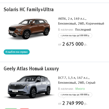
Solaris HC Family+Ultra
АКП6, 2 л, 149 л.с.,
Бензиновый, 2WD, Коричневый
Последний
В наличии:
с учетом выгоды до
500 000
р.
2 675 000
от
р.
Кэшбек на сервис
Geely Atlas Новый Luxury
DCT 7, 1,5 л, 147 л.с.,
Бензиновый, 2WD, Серый
Много
В наличии:
с учетом выгоды до
700 000
р.
2 749 990
от
р.