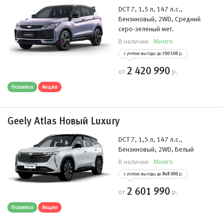
DCT 7, 1,5 л, 147 л.с.,
Бензиновый, 2WD, Средний
серо-зеленый мет.
Много
В наличии:
с учетом выгоды до
700 500
р.
2 420 990
от
р.
Новинка
Акция
Geely Atlas Новый Luxury
DCT 7, 1,5 л, 147 л.с.,
Бензиновый, 2WD, Белый
Много
В наличии:
с учетом выгоды до
848 000
р.
2 601 990
от
р.
Новинка
Акция