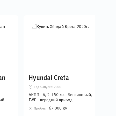
an
Hyundai Creta
Hy
Год выпуска:
2020
Г
АКПП - 6, 2, 150 л.с., Бензиновый,
АКПП
ий
FWD - передний привод
FWD
67 000 км
Пробег:
П