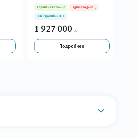
Гарантия Автомир
Один владелец
Гара
Электронный ПТС
Ори
1 927 000
1 
р.
Подробнее