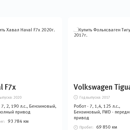
l F7x
Volkswagen Tigu
ыпуска:
2020
Год выпуска:
2017
 7, 2, 190 л.с., Бензиновый,
Робот - 7, 1,4, 125 л.с.,
полный привод
Бензиновый, FWD - передн
привод
93 784 км
ег:
69 850 км
Пробег: