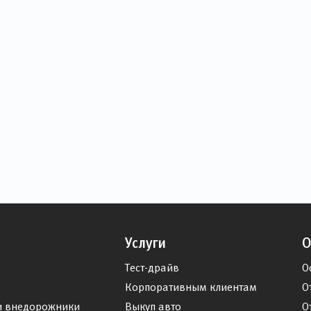
Услуги
О
Тест-драйв
О
Корпоративным клиентам
О
и внедорожники
Выкуп авто
О