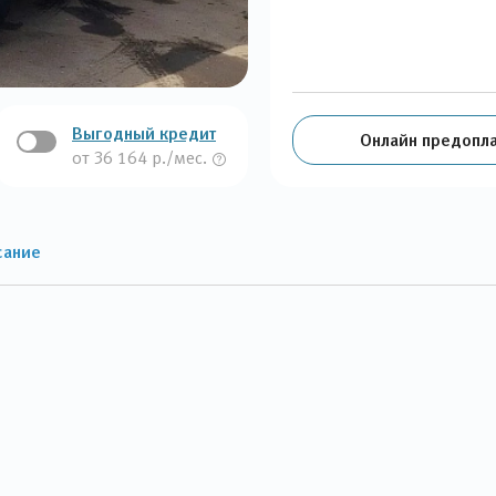
Выгодный кредит
Онлайн предопла
от 36 164 р./мес.
сание