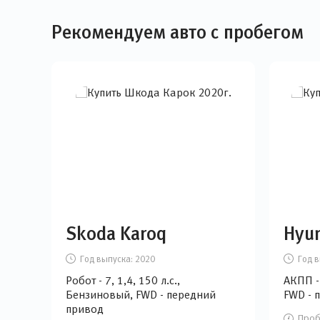
Рекомендуем авто с пробегом
Skoda Karoq
Hyun
Год выпуска:
2020
Год в
Робот - 7, 1,4, 150 л.с.,
АКПП - 
Бензиновый, FWD - передний
FWD - 
привод
Проб