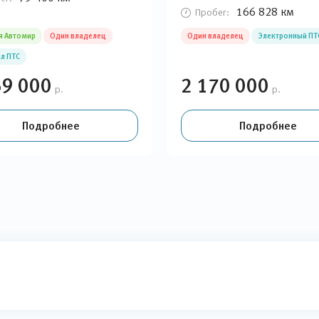
166 828 км
Пробег:
я Автомир
Один владелец
Один владелец
Электронный ПТ
л ПТС
69 000
2 170 000
р.
р.
Подробнее
Подробнее