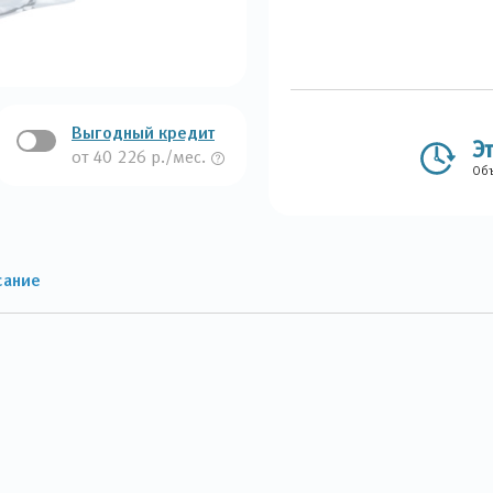
Выгодный кредит
Э
от 40 226 р./мес.
Объ
сание