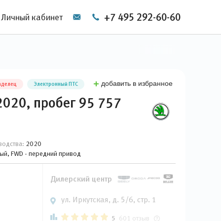
+7 495 292-60-60
Личный кабинет
добавить в избранное
аделец
Электронный ПТС
2020, пробег 95 757
водства:
2020
вый, FWD - передний привод
Дилерский центр
ул. Иркутская, д. 5/6, стр. 1
5
601 отзыв