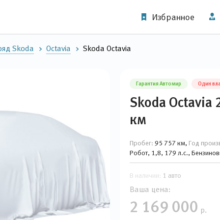
Избранное
ряд Skoda
Octavia
Skoda Octavia
Гарантия Автомир
Один вл
Skoda Octavia 
км
Пробег:
95 757 км,
Год произ
Робот, 1,8, 179 л.с., Бензино
В наличии:
1 авто
Ваша цена:
2 169 000
р.