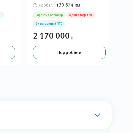
130 374 км
Пробег:
П
С
Гарантия Автомир
Один владелец
Гара
Электронный ПТС
Эле
2 170 000
2 
р.
Подробнее