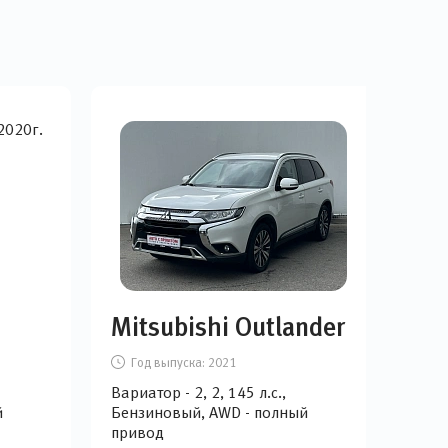
Mitsubishi Outlander
Je
Год выпуска:
2021
Г
Вариатор - 2, 2, 145 л.с.,
Робот
й
Бензиновый, AWD - полный
Бен
привод
при