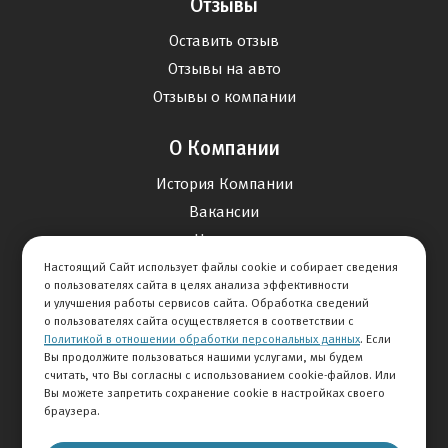
Отзывы
Оставить отзыв
Отзывы на авто
Отзывы о компании
О Компании
История Компании
Вакансии
Новости
Настоящий Сайт использует файлы cookie и собирает сведения
о пользователях сайта в целях анализа эффективности
Карта сайта
и улучшения работы сервисов сайта. Обработка сведений
о пользователях сайта осуществляется в соответствии с
Политикой в отношении обработки персональных данных
. Если
Контакты
Вы продолжите пользоваться нашими услугами, мы будем
считать, что Вы согласны с использованием cookie-файлов. Или
Вы можете запретить сохранение cookie в настройках своего
+7 495 292-60-60
браузера.
Клиентская служба