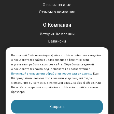
Отзывы на авто
Отзывы о компании
О Компании
История Компании
Вакансии
Новости
Настоящий Сайт использует файлы cookie и собирает сведения
о пользователях сайта в целях анализа эффективности
Карта сайта
и улучшения работы сервисов сайта. Обработка сведений
о пользователях сайта осуществляется в соответствии с
Политикой в отношении обработки персональных данных
. Если
Контакты
Вы продолжите пользоваться нашими услугами, мы будем
считать, что Вы согласны с использованием cookie-файлов. Или
Вы можете запретить сохранение cookie в настройках своего
+7 495 292-60-60
браузера.
Клиентская служба
Закрыть
© 2026 АВТОМИР