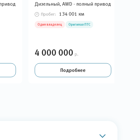
 привод
Дизельный, AWD - полный привод
AWD
134 001 км
Пробег:
П
Один владелец
Оригинал ПТС
4 000 000
3 
р.
Подробнее