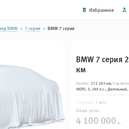
Избранное
ряд BMW
7 серия
BMW 7 серия
BMW 7 серия 2
км
Пробег:
172 265 км,
Год прои
АКПП, 3, 249 л.с., Дизельный
В наличии:
1 авто
Ваша цена:
4 100 000
р.