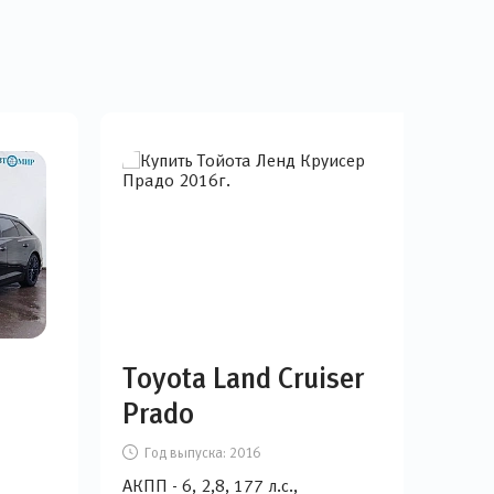
Toyota Land Cruiser
Me
Prado
Год выпуска:
2016
Г
АКПП - 6, 2,8, 177 л.с.,
АКПП