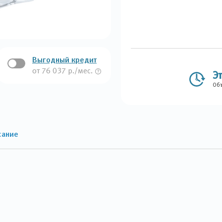
Выгодный кредит
от 76 037 р./мес.
Э
Объ
сание