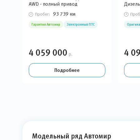
AWD - полный привод
Дизель
93 739 км
Пробег:
Проб
Гарантия Автомир
Электронный ПТС
Оригина
4 059 000
4 0
р.
Подробнее
Модельный ряд Автомир