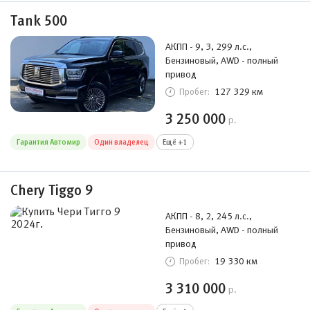
Tank 500
АКПП - 9, 3, 299 л.с.,
Бензиновый, AWD - полный
привод
127 329 км
Пробег:
3 250 000
р.
Гарантия Автомир
Один владелец
Ещё +1
Chery Tiggo 9
АКПП - 8, 2, 245 л.с.,
Бензиновый, AWD - полный
привод
19 330 км
Пробег:
3 310 000
р.