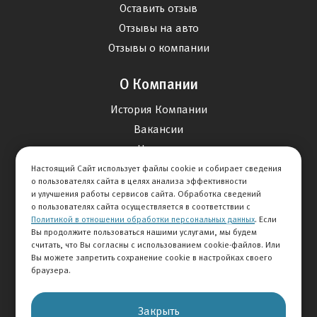
Оставить отзыв
Отзывы на авто
Отзывы о компании
О Компании
История Компании
Вакансии
Новости
Настоящий Сайт использует файлы cookie и собирает сведения
о пользователях сайта в целях анализа эффективности
Карта сайта
и улучшения работы сервисов сайта. Обработка сведений
о пользователях сайта осуществляется в соответствии с
Политикой в отношении обработки персональных данных
. Если
Контакты
Вы продолжите пользоваться нашими услугами, мы будем
считать, что Вы согласны с использованием cookie-файлов. Или
Вы можете запретить сохранение cookie в настройках своего
+7 495 292-60-60
браузера.
Клиентская служба
Закрыть
© 2026 АВТОМИР