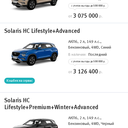
с учетом выгоды до
500 000
р.
3 075 000
от
р.
Solaris HC Lifestyle+Advanced
АКП6, 2 л, 149 л.с.,
Бензиновый, 4WD, Синий
Последний
В наличии:
с учетом выгоды до
500 000
р.
3 126 400
от
р.
Кэшбек на сервис
Solaris HC
Lifestyle+Premium+Winter+Advanced
АКП6, 2 л, 149 л.с.,
Бензиновый, 4WD, Черный