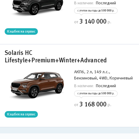
Последний
В наличии:
с учетом выгоды до
500 000
р.
3 140 000
от
р.
Кэшбек на сервис
Solaris HC
Lifestyle+Premium+Winter+Advanced
АКП6, 2 л, 149 л.с.,
Бензиновый, 4WD, Коричневый
Последний
В наличии:
с учетом выгоды до
500 000
р.
3 168 000
от
р.
Кэшбек на сервис