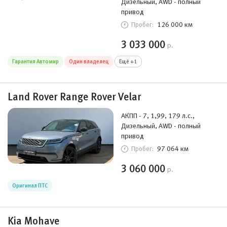
Дизельный, AWD - полный
привод
126 000 км
Пробег:
3 033 000
р.
Гарантия Автомир
Один владелец
Ещё +1
Land Rover Range Rover Velar
АКПП - 7, 1,99, 179 л.с.,
Дизельный, AWD - полный
привод
97 064 км
Пробег:
3 060 000
р.
Оригинал ПТС
Kia Mohave