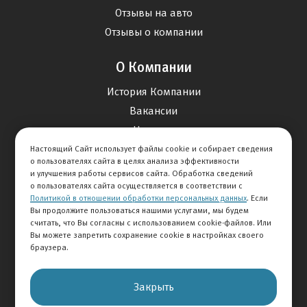
Отзывы на авто
Отзывы о компании
О Компании
История Компании
Вакансии
Новости
Настоящий Сайт использует файлы cookie и собирает сведения
о пользователях сайта в целях анализа эффективности
Карта сайта
и улучшения работы сервисов сайта. Обработка сведений
о пользователях сайта осуществляется в соответствии с
Политикой в отношении обработки персональных данных
. Если
Контакты
Вы продолжите пользоваться нашими услугами, мы будем
считать, что Вы согласны с использованием cookie-файлов. Или
Вы можете запретить сохранение cookie в настройках своего
+7 495 292-60-60
браузера.
Клиентская служба
Закрыть
© 2026 АВТОМИР