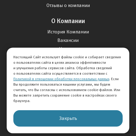
Отзывы о компании
О Компании
История Компании
Вакансии
Новости
Настоящий Сайт использует файлы cookie и собирает сведения
о пользователях сайта в целях анализа эффективности
Карта сайта
и улучшения работы сервисов сайта. Обработка сведений
о пользователях сайта осуществляется в соответствии с
Политикой в отношении обработки персональных данных
. Если
Контакты
Вы продолжите пользоваться нашими услугами, мы будем
считать, что Вы согласны с использованием cookie-файлов. Или
Вы можете запретить сохранение cookie в настройках своего
+7 495 292-60-60
браузера.
Клиентская служба
Закрыть
© 2026 АВТОМИР
Правовая информация