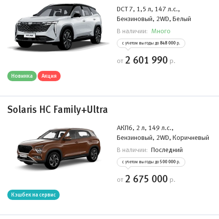
DCT 7, 1,5 л, 147 л.с.,
Бензиновый, 2WD, Белый
Много
В наличии:
с учетом выгоды до
848 000
р.
2 601 990
от
р.
Новинка
Акция
Solaris HC Family+Ultra
АКП6, 2 л, 149 л.с.,
Бензиновый, 2WD, Коричневый
Последний
В наличии:
с учетом выгоды до
500 000
р.
2 675 000
от
р.
Кэшбек на сервис