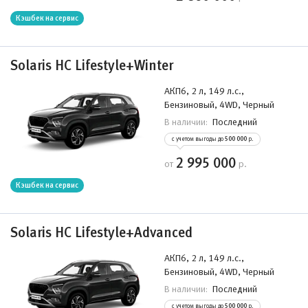
Кэшбек на сервис
Solaris HC Lifestyle+Winter
АКП6, 2 л, 149 л.с.,
Бензиновый, 4WD, Черный
Последний
В наличии:
с учетом выгоды до
500 000
р.
2 995 000
от
р.
Кэшбек на сервис
Solaris HC Lifestyle+Advanced
АКП6, 2 л, 149 л.с.,
Бензиновый, 4WD, Черный
Последний
В наличии:
с учетом выгоды до
500 000
р.