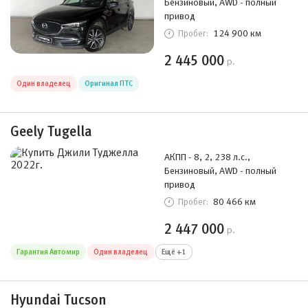
Бензиновый, AWD - полный
привод
124 900 км
Пробег:
2 445 000
р.
Один владелец
Оригинал ПТС
Geely Tugella
АКПП - 8, 2, 238 л.с.,
Бензиновый, AWD - полный
привод
80 466 км
Пробег:
2 447 000
р.
Гарантия Автомир
Один владелец
Ещё +1
Hyundai Tucson